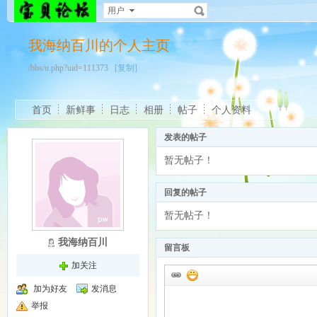
用户
我海纳百川的个人主页
/bbs/u.php?uid=111373
[复制]
首页
新鲜事
日志
相册
帖子
个人资料
发表的帖子
暂无帖子！
回复的帖子
暂无帖子！
我海纳百川
留言板
加关注
加为好友
发消息
举报