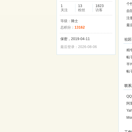
个
1
13
1823
关注
粉丝
访客
自
注
等级：
骑士
最
总积分：
13162
保密，2019-04-11
社区
最后登录：2026-08-06
精
帖
平
帖
联系
QQ
阿
Ya
Ms