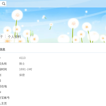
子
个人资料
信息
D
4113
员头衔
骑士
线时间
1691 小时
别
保密
日
居住地
乡
付宝账号
人主页