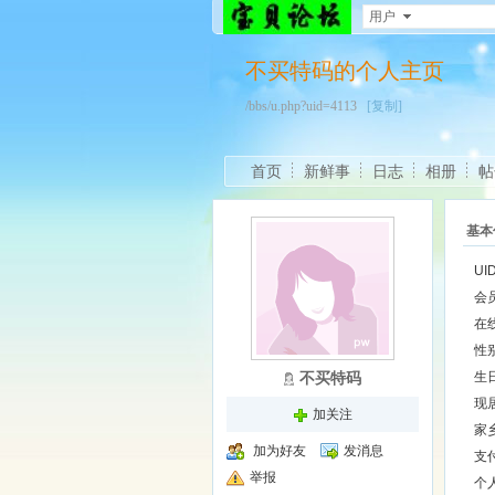
用户
不买特码的个人主页
/bbs/u.php?uid=4113
[复制]
首页
新鲜事
日志
相册
帖
基本
UI
会
在
性
不买特码
生
现
加关注
家
加为好友
发消息
支
举报
个