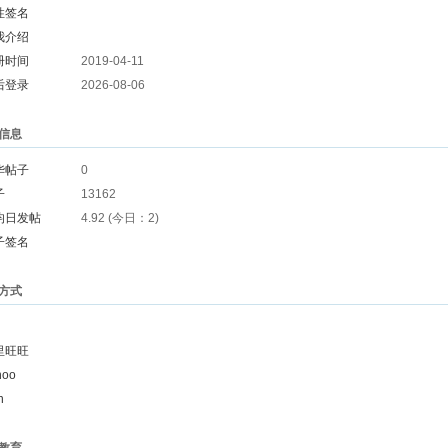
性签名
我介绍
册时间
2019-04-11
后登录
2026-08-06
信息
华帖子
0
子
13162
均日发帖
4.92 (今日：2)
子签名
方式
里旺旺
hoo
n