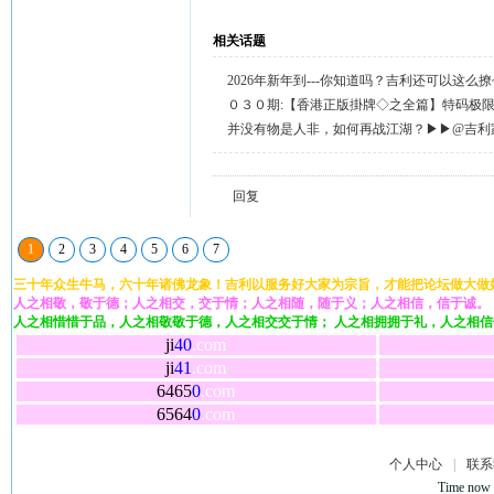
相关话题
2026年新年到---你知道吗？吉利还可以这么
天天送58元宝，只需签到就有。
０３０期:【香港正版掛牌◇之全篇】特码极
整正版◇综合资料】←已更新.
并没有物是人非，如何再战江湖？▶▶@吉利
回复留言◀◀
回复
1
2
3
4
5
6
7
三十年众生牛马，六十年诸佛龙象！吉利以服务好大家为宗旨，才能把论坛做大做
人之相敬，敬于德；人之相交，交于情；人之相随，随于义；人之相信，信于诚。
人之相惜惜于品，人之相敬敬于德，人之相交交于情； 人之相拥拥于礼，人之相
ji
40
.com
ji
41
.com
6465
0
.com
6564
0
.com
个人中心
|
联系
Time now 