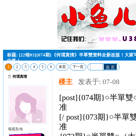
标题: [22错03]{074期}《何谓真情》半單雙资料全新改版！
中奖！
1
2
3
4
5
6
末页
下一页
选 页
何谓真情
楼主
发表于: 07-08
[post]{074期}○半
准
[/ post]{073期}
准
呱呱坠地