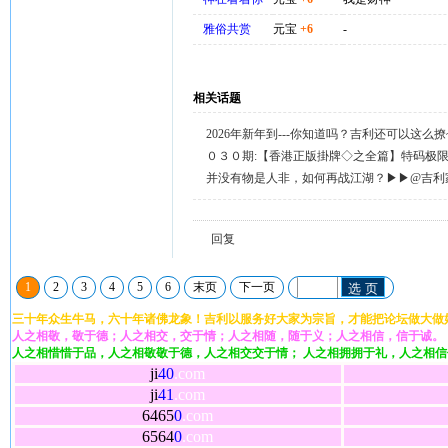
雅俗共赏
元宝
+6
-
相关话题
2026年新年到---你知道吗？吉利还可以这么
天天送58元宝，只需签到就有。
０３０期:【香港正版掛牌◇之全篇】特码极
整正版◇综合资料】←已更新.
并没有物是人非，如何再战江湖？▶▶@吉利
回复留言◀◀
回复
1
2
3
4
5
6
末页
下一页
选 页
三十年众生牛马，六十年诸佛龙象！吉利以服务好大家为宗旨，才能把论坛做大做
人之相敬，敬于德；人之相交，交于情；人之相随，随于义；人之相信，信于诚。
人之相惜惜于品，人之相敬敬于德，人之相交交于情； 人之相拥拥于礼，人之相
ji
40
.com
ji
41
.com
6465
0
.com
6564
0
.com