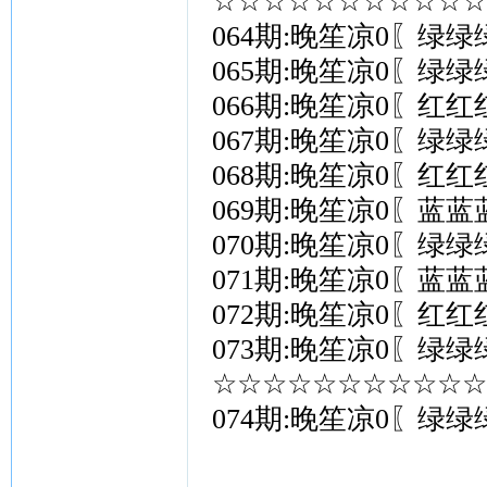
☆☆☆☆☆☆☆☆☆☆☆
064期:晚笙凉0〖绿绿
065期:晚笙凉0〖绿绿
066期:晚笙凉0〖红红
067期:晚笙凉0〖绿绿
068期:晚笙凉0〖红红
069期:晚笙凉0〖蓝蓝
070期:晚笙凉0〖绿绿
071期:晚笙凉0〖蓝蓝
072期:晚笙凉0〖红红
073期:晚笙凉0〖绿绿
☆☆☆☆☆☆☆☆☆☆☆
074期:晚笙凉0〖绿绿