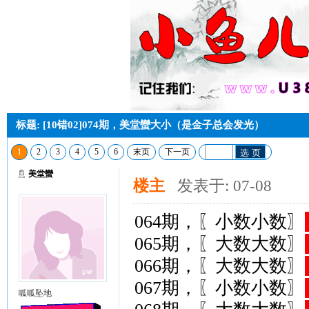
标题: [10错02]074期，美堂蠻大小（是金子总会发光）
1
2
3
4
5
6
末页
下一页
选 页
美堂蠻
楼主
发表于: 07-08
064期，〖小数小数〗
065期，〖大数大数〗
066期，〖大数大数〗
067期，〖小数小数〗
呱呱坠地