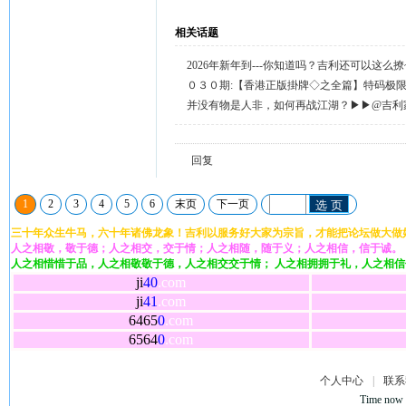
相关话题
2026年新年到---你知道吗？吉利还可以这么
天天送58元宝，只需签到就有。
０３０期:【香港正版掛牌◇之全篇】特码极
整正版◇综合资料】←已更新.
并没有物是人非，如何再战江湖？▶▶@吉利
回复留言◀◀
回复
1
2
3
4
5
6
末页
下一页
选 页
三十年众生牛马，六十年诸佛龙象！吉利以服务好大家为宗旨，才能把论坛做大做
人之相敬，敬于德；人之相交，交于情；人之相随，随于义；人之相信，信于诚。
人之相惜惜于品，人之相敬敬于德，人之相交交于情； 人之相拥拥于礼，人之相
ji
40
.com
ji
41
.com
6465
0
.com
6564
0
.com
个人中心
|
联系
Time now 