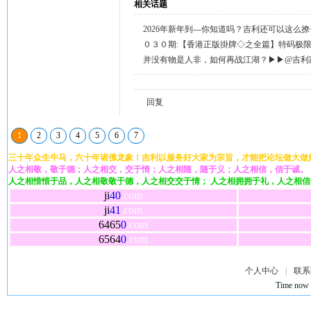
相关话题
2026年新年到---你知道吗？吉利还可以这么
天天送58元宝，只需签到就有。
０３０期:【香港正版掛牌◇之全篇】特码极
整正版◇综合资料】←已更新.
并没有物是人非，如何再战江湖？▶▶@吉利
回复留言◀◀
回复
1
2
3
4
5
6
7
三十年众生牛马，六十年诸佛龙象！吉利以服务好大家为宗旨，才能把论坛做大做
人之相敬，敬于德；人之相交，交于情；人之相随，随于义；人之相信，信于诚。
人之相惜惜于品，人之相敬敬于德，人之相交交于情； 人之相拥拥于礼，人之相
ji
40
.com
ji
41
.com
6465
0
.com
6564
0
.com
个人中心
|
联系
Time now 