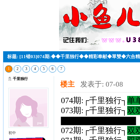
标题: [11错03]074期:◆◆千里独行◆◆精彩奉献◆單雙◆六
1
2
3
4
5
6
7
千里独行
楼主
发表于: 07-08
074期:┌千里独行┐
单
073期:┌千里独行┐
双
▇▇▇▇▇▇▇▇▇▇▇▇（
072期:┌千里独行┐
双
初中