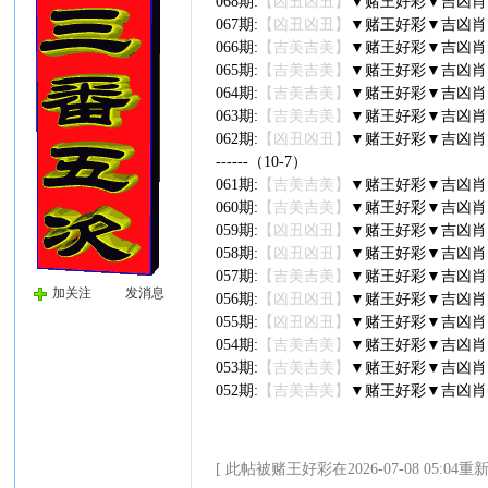
068期:
【凶丑凶丑】
▼赌王好彩▼吉凶肖 k
067期:
【凶丑凶丑】
▼赌王好彩▼吉凶肖 k
066期:
【吉美吉美】
▼赌王好彩▼吉凶肖 k
065期:
【吉美吉美】
▼赌王好彩▼吉凶肖 k
064期:
【吉美吉美】
▼赌王好彩▼吉凶肖 k
063期:
【吉美吉美】
▼赌王好彩▼吉凶肖 k
062期:
【凶丑凶丑】
▼赌王好彩▼吉凶肖 k
------（10-7）
061期:
【吉美吉美】
▼赌王好彩▼吉凶肖 k
060期:
【吉美吉美】
▼赌王好彩▼吉凶肖 k
059期:
【凶丑凶丑】
▼赌王好彩▼吉凶肖 k
058期:
【凶丑凶丑】
▼赌王好彩▼吉凶肖 k
057期:
【吉美吉美】
▼赌王好彩▼吉凶肖 k
加关注
发消息
056期:
【凶丑凶丑】
▼赌王好彩▼吉凶肖 k
055期:
【凶丑凶丑】
▼赌王好彩▼吉凶肖 k
054期:
【吉美吉美】
▼赌王好彩▼吉凶肖 k
053期:
【吉美吉美】
▼赌王好彩▼吉凶肖 k
052期:
【吉美吉美】
▼赌王好彩▼吉凶肖 k
[ 此帖被赌王好彩在2026-07-08 05:04重