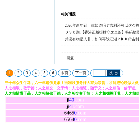
相关话题
2026年新年到---你知道吗？吉利还可以这
０３０期:【香港正版掛牌◇之全篇】特码极
并没有物是人非，如何再战江湖？▶▶@吉
回复
1
2
3
4
5
6
末页
下一页
选 页
三十年众生牛马，六十年诸佛龙象！吉利以服务好大家为宗旨，才能把论坛做大做
人之相敬，敬于德；人之相交，交于情；人之相随，随于义；人之相信，信于诚。
人之相惜惜于品，人之相敬敬于德，人之相交交于情； 人之相拥拥于礼，人之相
ji
40
.com
ji
41
.com
6465
0
.com
6564
0
.com