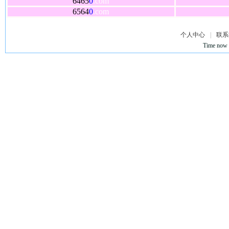
6465
0
.com
6564
0
.com
个人中心
|
联系
Time now 