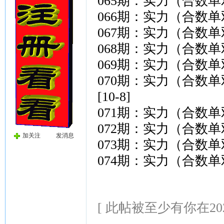
065期：实力（合数单
066期：实力（合数单
067期：实力（合数单
068期：实力（合数单
069期：实力（合数单
070期：实力（合数单
[10-8]
071期：实力（合数单
072期：实力（合数单
加关注
发消息
073期：实力（合数单
074期：实力（合数单
[ 此帖被至少有你在2026-