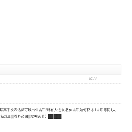
07-08
坛高手发表达标可以出售吉币!所有人进来,教你吉币如何获得,1吉币等同1人
起
订新规则▒看料必阅▒发帖必看】█████