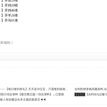
】】开虎29准
】】开鸡10错
】】开鸡46准
】】开羊24准
】】开马01准
重新编辑 ]
么撩~~~【每日签到有礼】天天送58元宝，只需签到就有。
吉利拒绝变相高额卖料,论
限统计综合资料【最完整正版◇综合资料】←已更新.
民币!支持高手→打赏６元宝
█████【吉利论坛▒修
利家人有好建议在本主题回复留言◀◀