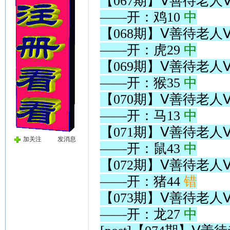
【067期】Ⅴ善待老
——开：
鸡10
中
【068期】Ⅴ善待老
——开：
虎29
中
【069期】Ⅴ善待老
——开：
猴35
中
【070期】Ⅴ善待老
——开：
马13
中
【071期】Ⅴ善待老
加关注
发消息
——开：
鼠43
中
【072期】Ⅴ善待老
——开：
猪44
错
【073期】Ⅴ善待老
——开：
龙27
中