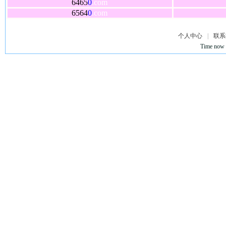
6465
0
.com
6564
0
.com
个人中心
|
联系
Time now 