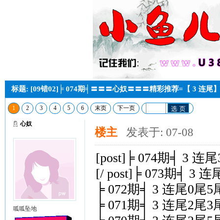
标题: [09错02]╞ 074期╡〓〓〓心奴〓〓〓精彩推荐=【 3 
1
2
3
4
5
6
末页
下一页
选 页
心奴
楼主
发表于: 07-08
[post]╞ 074期╡ 3 
[/ post]╞ 073期╡ 3
╞ 072期╡ 3 连尾0尾5
╞ 071期╡ 3 连尾2尾3
呱呱坠地