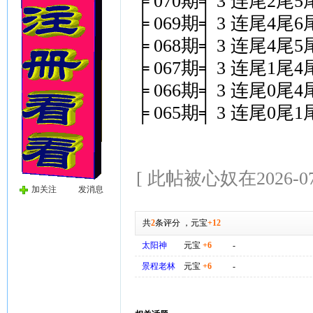
╞ 070期╡ 3 连尾2尾5尾
╞ 069期╡ 3 连尾4尾6尾
╞ 068期╡ 3 连尾4尾5尾
╞ 067期╡ 3 连尾1尾4尾
╞ 066期╡ 3 连尾0尾4尾
╞ 065期╡ 3 连尾0尾1尾4
[ 此帖被心奴在2026-07
加关注
发消息
共
2
条评分
，
元宝
+12
太阳神
元宝
+6
-
景程老林
元宝
+6
-