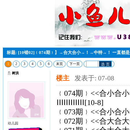
标题: [10错02]﹛074期﹜】→合大合小→！→中特→！ 一直都
1
2
3
4
5
6
末页
下一页
选 页
树洪
楼主
发表于: 07-08
﹛074期﹜<<合小合小
ⅠⅠⅠⅠⅠⅠⅠⅠⅠⅠⅠⅠ[10-8]
﹛073期﹜<<合小合小
﹛072期﹜<<合大合大
幼儿园