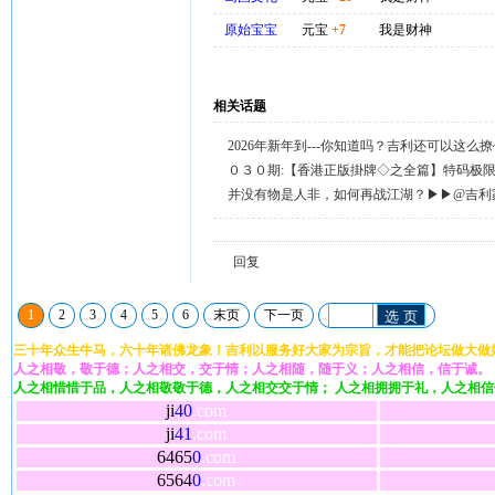
原始宝宝
元宝
+7
我是财神
相关话题
2026年新年到---你知道吗？吉利还可以这么
天天送58元宝，只需签到就有。
０３０期:【香港正版掛牌◇之全篇】特码极
整正版◇综合资料】←已更新.
并没有物是人非，如何再战江湖？▶▶@吉利
回复留言◀◀
回复
1
2
3
4
5
6
末页
下一页
选 页
三十年众生牛马，六十年诸佛龙象！吉利以服务好大家为宗旨，才能把论坛做大做
人之相敬，敬于德；人之相交，交于情；人之相随，随于义；人之相信，信于诚。
人之相惜惜于品，人之相敬敬于德，人之相交交于情； 人之相拥拥于礼，人之相
ji
40
.com
ji
41
.com
6465
0
.com
6564
0
.com