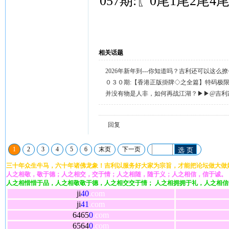
057期:〖0尾1尾2尾4
相关话题
2026年新年到---你知道吗？吉利还可以这么
天天送58元宝，只需签到就有。
０３０期:【香港正版掛牌◇之全篇】特码极
整正版◇综合资料】←已更新.
并没有物是人非，如何再战江湖？▶▶@吉利
回复留言◀◀
回复
1
2
3
4
5
6
末页
下一页
选 页
三十年众生牛马，六十年诸佛龙象！吉利以服务好大家为宗旨，才能把论坛做大做
人之相敬，敬于德；人之相交，交于情；人之相随，随于义；人之相信，信于诚。
人之相惜惜于品，人之相敬敬于德，人之相交交于情； 人之相拥拥于礼，人之相
ji
40
.com
ji
41
.com
6465
0
.com
6564
0
.com