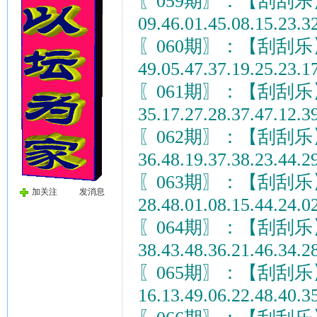
〖059期〗：
【刮刮乐】 44
09.46.01.45.08.15.23.
〖060期〗：
【刮刮乐】 24
49.05.47.37.19.25.23.
〖061期〗：
【刮刮乐】 26
35.17.27.28.37.47.12.
〖062期〗：
【刮刮乐】 49
36.48.19.37.38.23.44
〖063期〗：
【刮刮乐】 23
加关注
发消息
28.48.01.08.15.44.24
〖064期〗：
【刮刮乐】 20
38.43.48.36.21.46.34.
〖065期〗：
【刮刮乐】 26
16.13.49.06.22.48.40.