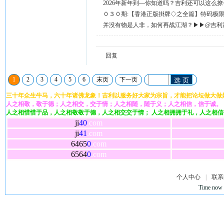
2026年新年到---你知道吗？吉利还可以这么
天天送58元宝，只需签到就有。
０３０期:【香港正版掛牌◇之全篇】特码极
整正版◇综合资料】←已更新.
并没有物是人非，如何再战江湖？▶▶@吉利
回复留言◀◀
回复
1
2
3
4
5
6
末页
下一页
选 页
三十年众生牛马，六十年诸佛龙象！吉利以服务好大家为宗旨，才能把论坛做大做
人之相敬，敬于德；人之相交，交于情；人之相随，随于义；人之相信，信于诚。
人之相惜惜于品，人之相敬敬于德，人之相交交于情； 人之相拥拥于礼，人之相
ji
40
.com
ji
41
.com
6465
0
.com
6564
0
.com
个人中心
|
联系
Time now 