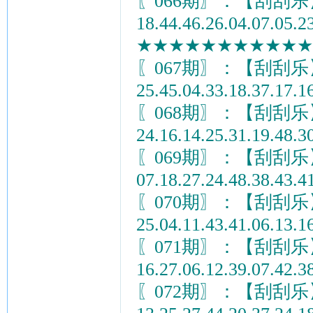
〖066期〗：
【刮刮乐】 42
18.44.46.26.04.07.05.
★★★★★★★★★★★
〖067期〗：
【刮刮乐】 40
25.45.04.33.18.37.17.
〖068期〗：
【刮刮乐】 22
24.16.14.25.31.19.48.
〖069期〗：
【刮刮乐】 30
07.18.27.24.48.38.43
〖070期〗：
【刮刮乐】 42
25.04.11.43.41.06.13.
〖071期〗：
【刮刮乐】 23
16.27.06.12.39.07.42.
〖072期〗：
【刮刮乐】 42