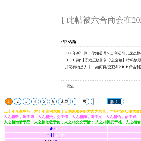
[ 此帖被六合商会在2026-
相关话题
2026年新年到---你知道吗？吉利还可以这么
天天送58元宝，只需签到就有。
０３０期:【香港正版掛牌◇之全篇】特码极
整正版◇综合资料】←已更新.
并没有物是人非，如何再战江湖？▶▶@吉利
回复留言◀◀
回复
1
2
3
4
5
6
末页
下一页
选 页
三十年众生牛马，六十年诸佛龙象！吉利以服务好大家为宗旨，才能把论坛做大做
人之相敬，敬于德；人之相交，交于情；人之相随，随于义；人之相信，信于诚。
人之相惜惜于品，人之相敬敬于德，人之相交交于情； 人之相拥拥于礼，人之相
ji
40
.com
ji
41
.com