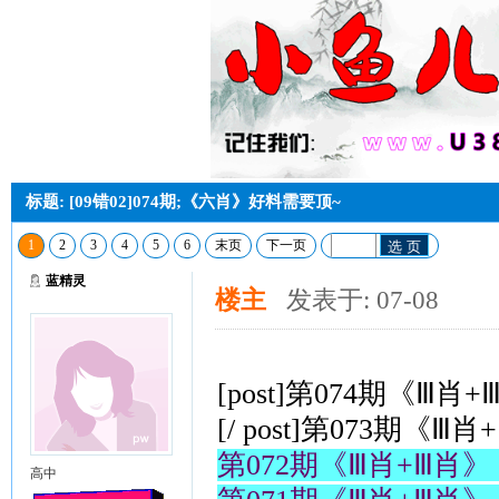
标题: [09错02]074期;《六肖》好料需要顶~
1
2
3
4
5
6
末页
下一页
选 页
蓝精灵
楼主
发表于: 07-08
[post]第074期《Ⅲ
[/ post]第073期《
第072期《Ⅲ肖+Ⅲ肖》
高中