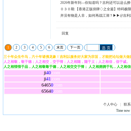
2026年新年到---你知道吗？吉利还可以这么
天天送58元宝，只需签到就有。
０３０期:【香港正版掛牌◇之全篇】特码极
整正版◇综合资料】←已更新.
并没有物是人非，如何再战江湖？▶▶@吉利
回复留言◀◀
回复
1
2
3
4
5
6
末页
下一页
选 页
三十年众生牛马，六十年诸佛龙象！吉利以服务好大家为宗旨，才能把论坛做大做
人之相敬，敬于德；人之相交，交于情；人之相随，随于义；人之相信，信于诚。
人之相惜惜于品，人之相敬敬于德，人之相交交于情； 人之相拥拥于礼，人之相
ji
40
.com
ji
41
.com
6465
0
.com
6564
0
.com
个人中心
|
联系
Time now 