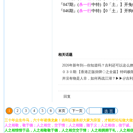
『047期』(
杀一行
中特)【0「土」】开兔0
『046期』(
杀一行
中特)【0「土」】开狗0
相关话题
2026年新年到---你知道吗？吉利还可以这
０３０期:【香港正版掛牌◇之全篇】特码极
并没有物是人非，如何再战江湖？▶▶@吉
回复
1
2
3
4
5
6
末页
下一页
选 页
三十年众生牛马，六十年诸佛龙象！吉利以服务好大家为宗旨，才能把论坛做大做
人之相敬，敬于德；人之相交，交于情；人之相随，随于义；人之相信，信于诚。
人之相惜惜于品，人之相敬敬于德，人之相交交于情； 人之相拥拥于礼，人之相