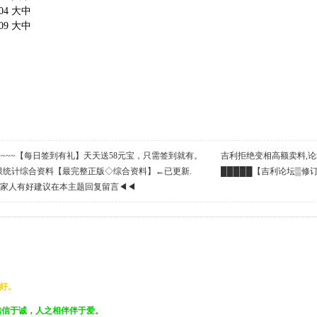
4 大中
9 大中
么撩~~~【每日签到有礼】天天送58元宝，只需签到就有。
吉利拒绝变相高额卖料,论
限统计综合资料【最完整正版◇综合资料】←已更新.
民币!支持高手→打赏６元宝
█████【吉利论坛▒修
利家人有好建议在本主题回复留言◀◀
好。
信信于诚，人之相伴伴于爱。