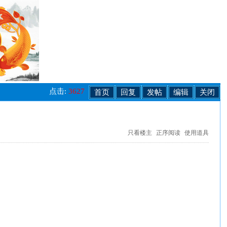
点击:
3627
首页
回复
发帖
编辑
关闭
只看楼主
正序阅读
使用道具