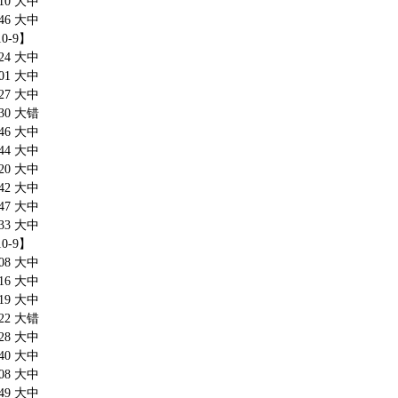
0 大中
6 大中
0-9】
4 大中
1 大中
7 大中
0 大错
6 大中
4 大中
0 大中
2 大中
7 大中
3 大中
0-9】
8 大中
6 大中
9 大中
2 大错
8 大中
0 大中
8 大中
9 大中