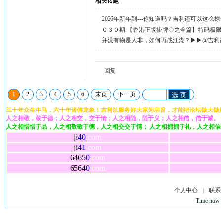
相关话题
2026年新年到---你知道吗？吉利还可以这么
天天送58元宝，只需签到就有。
０３０期:【香港正版掛牌◇之全篇】特码极
整正版◇综合资料】←已更新.
并没有物是人非，如何再战江湖？▶▶@吉利
回复留言◀◀
回复
1
2
3
4
5
6
末页
下一页
选 页
三十年众生牛马，六十年诸佛龙象！吉利以服务好大家为宗旨，才能把论坛做大做
人之相敬，敬于德；人之相交，交于情；人之相随，随于义；人之相信，信于诚。
人之相惜惜于品，人之相敬敬于德，人之相交交于情； 人之相拥拥于礼，人之相
ji
40
.com
ji
41
.com
6465
0
.com
6564
0
.com
个人中心
|
联系
Time now 