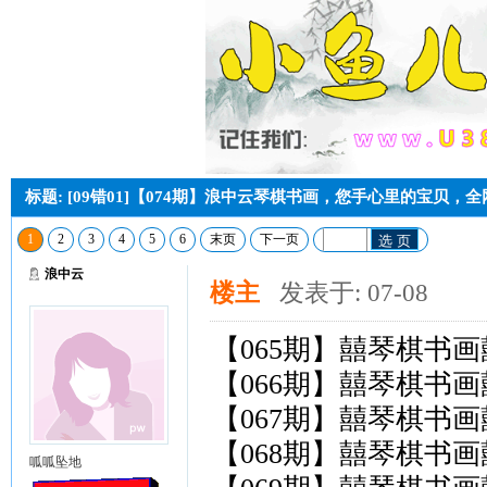
标题: [09错01]【074期】浪中云琴棋书画，您手心里的宝贝，
1
2
3
4
5
6
末页
下一页
选 页
浪中云
楼主
发表于: 07-08
【065期】囍琴棋书画囍
【066期】囍琴棋书画囍
【067期】囍琴棋书画囍
【068期】囍琴棋书画囍
呱呱坠地