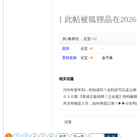
[ 此帖被狐狸晶在2026-0
共
2
条评分
，
元宝
+12
莫邪
元宝
+6
-
景程老林
元宝
+6
金不换
相关话题
2026年新年到---你知道吗？吉利还可以这么
天天送58元宝，只需签到就有。
０３０期:【香港正版掛牌◇之全篇】特码极
整正版◇综合资料】←已更新.
并没有物是人非，如何再战江湖？▶▶@吉利
回复留言◀◀
回复
1
2
3
4
5
6
末页
下一页