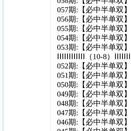
058期:【必中半单双
057期:【必中半单双
056期:【必中半单双
055期:【必中半单双
054期:【必中半单双
053期:【必中半单双
ⅠⅠⅠⅠⅠⅠⅠⅠⅠⅠⅠⅠ（10-8）ⅠⅠⅠⅠⅠⅠⅠⅠ
052期:【必中半单双
051期:【必中半单双
050期:【必中半单双
049期:【必中半单双
048期:【必中半单双
047期:【必中半单双
046期:【必中半单双