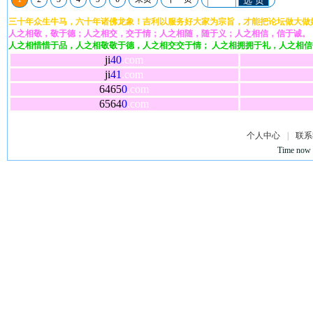
选 页
三十年众生牛马，六十年诸佛龙象！吉利以服务好大家为宗旨，才能把论坛做大做
人之相敬，敬于德；人之相交，交于情；人之相随，随于义；人之相信，信于诚。
人之相惜惜于品，人之相敬敬于德，人之相交交于情； 人之相拥拥于礼，人之相
ji
40
.com
ji
41
.com
6465
0
.com
6564
0
.com
个人中心
|
联系
Time now 