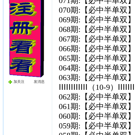
071期:【必中半单双
070期:【必中半单双
069期:【必中半单双
068期:【必中半单双
067期:【必中半单双
066期:【必中半单双
065期:【必中半单双
064期:【必中半单双
063期:【必中半单双
加关注
发消息
ⅠⅠⅠⅠⅠⅠⅠⅠⅠⅠⅠⅠ（10-9）ⅠⅠⅠⅠⅠⅠⅠⅠ
062期:【必中半单双
061期:【必中半单双
060期:【必中半单双
059期:【必中半单双