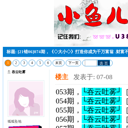
标题: [21错06]074期，《◇大小◇》打造你成为千万富翁 .财
1
2
3
4
5
6
末页
下一页
选 页
吞云吐雾
楼主
发表于: 07-08
053期，
└吞云吐雾┘
［
054期，
└吞云吐雾┘
［
055期，
└吞云吐雾┘
［
056期，
└吞云吐雾┘
［
呱呱坠地