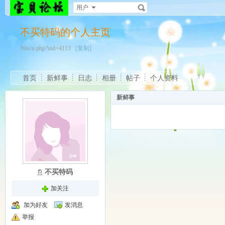
用户
不买特码的个人主页
/bbs/u.php?uid=4113
[复制]
首页
新鲜事
日志
相册
帖子
个人资料
新鲜事
不买特码
加关注
加为好友
发消息
举报